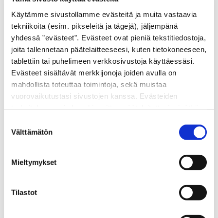
Käytämme sivustollamme evästeitä ja muita vastaavia
Koko perheen kesäravintola –
tekniikoita (esim. pikseleitä ja tägejä), jäljempänä
lapsille oma menu
yhdessä ”evästeet”. Evästeet ovat pieniä tekstitiedostoja,
joita tallennetaan päätelaitteeseesi, kuten tietokoneeseen,
tablettiin tai puhelimeen verkkosivustoja käyttäessäsi.
Nuotta on erinomainen kohde koko perheelle.
Evästeet sisältävät merkkijonoja joiden avulla on
Olemme suunnitelleet alle 13-vuotiaille lapsille
mahdollista toteuttaa toimintoja, sekä muistaa
täysin oman menun, josta löytyy tuttuja suosikkeja
vuorovaikutustasi sivustojen kanssa. Evästeiden
lohikeitosta kanakoriin ja
tarkoituksena ei ole vahingoittaa päätelaitettasi, eivätkä
ne lue muita tietoja laitteesi kiintolevyltä tai levitä
hampurilaisiin. Lisäksi useimmat á la carte -
Suostumuksen
viruksia. Evästeisiin voidaan tallentaa tietoja verkossa
Välttämätön
valinta
listamme pääruoat ovat saatavilla myös lasten
toimivan palvelun käytön tai sivustolla vierailun aikana ja
annoksina -30 % hintaan.
myös näiden välillä.
Mieltymykset
Tilastot