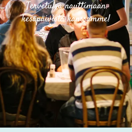
Tervetuloa nauttimaan
kesäpäivistä kanssamme!