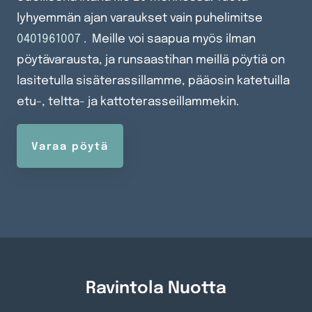
lyhyemmän ajan varaukset vain puhelimitse
0401961007
. Meille voi saapua myös ilman
pöytävarausta, ja runsaastihan meillä pöytiä on
lasitetulla sisäterassillamme, pääosin katetuilla
etu-, teltta- ja kattoterasseillammekin.
Varaa pöytä
Ravintola Nuotta