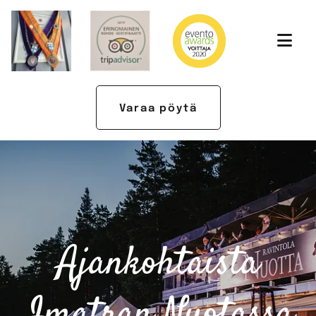
Varaa pöytä
Ajankohtaista
Imatran Nuotassa