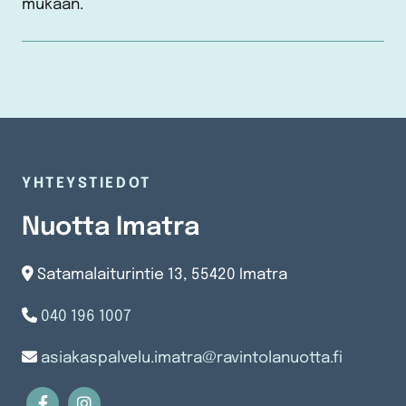
mukaan.
YHTEYSTIEDOT
Nuotta Imatra

Satamalaiturintie 13, 55420 Imatra

040 196 1007

asiakaspalvelu.imatra@ravintolanuotta.fi