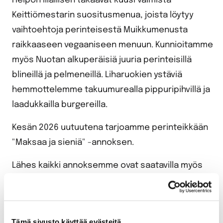
Helpon illallisen takaavat kuusi valmista
Keittiömestarin suositusmenua, joista löytyy
vaihtoehtoja perinteisestä Muikkumenusta
raikkaaseen vegaaniseen menuun. Kunnioitamme
myös Nuotan alkuperäisiä juuria perinteisillä
blineillä ja pelmeneillä. Liharuokien ystäviä
hemmottelemme takuumurealla pippuripihvillä ja
laadukkailla burgereilla.
Kesän 2026 uutuutena tarjoamme perinteikkään
"Maksaa ja sieniä" -annoksen.
Lähes kaikki annoksemme ovat saatavilla myös
gluteenittomina.
Katso koko menu täältä
Tämä sivusto käyttää evästeitä