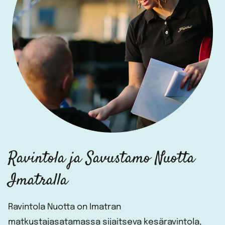
Ravintola ja Savustamo Nuotta
Imatralla
Ravintola Nuotta on Imatran
matkustajasatamassa sijaitseva kesäravintola,